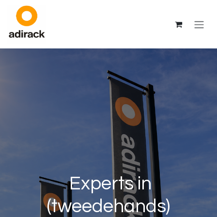
Overslaan naar inhoud
Experts in
(tweedehands)