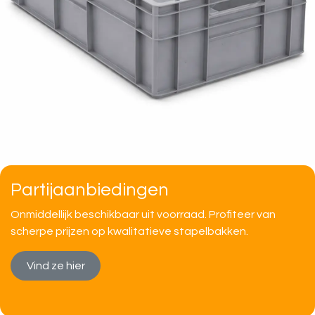
Partijaanbiedingen
Onmiddellijk beschikbaar uit voorraad. Profiteer van
scherpe prijzen op kwalitatieve stapelbakken.
Vind ze hier