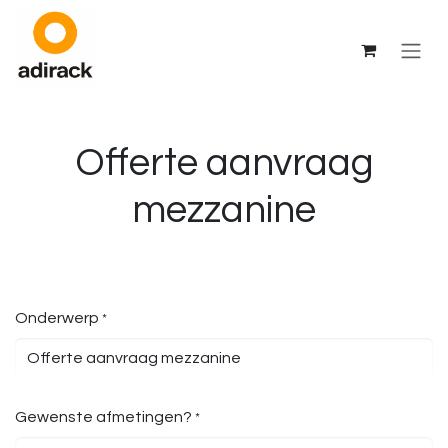
Se rendre au contenu
Offerte aanvraag
mezzanine
Onderwerp
*
Gewenste afmetingen?
*