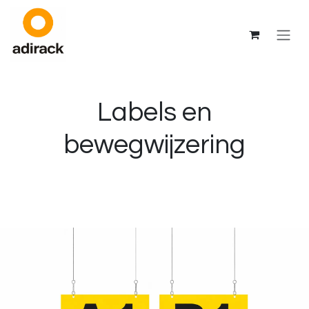
Overslaan naar inhoud
Labels en
bewegwijzering