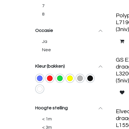
7
8
Polyp
L719
(3niv)
Occasie
Ja
Nee
GS E
draa
Kleur (bakken)
L320
(5niv)
Hoogte stelling
Elve
draa
< 1m
L155
< 3m