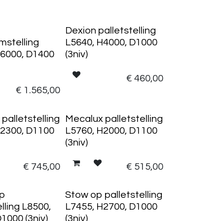
Dexion palletstelling
mstelling
L5640, H4000, D1000
H6000, D1400
(3niv)
€
460,00
€
1.565,00
palletstelling
Mecalux palletstelling
H2300, D1100
L5760, H2000, D1100
(3niv)
€
745,00
€
515,00
op
Stow op palletstelling
elling L8500,
L7455, H2700, D1000
1000 (3niv)
(3niv)