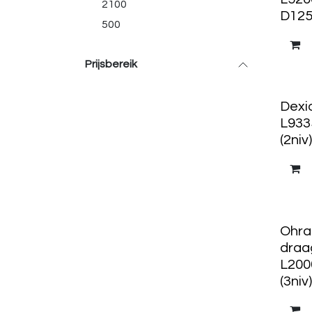
2100
D1250
500
Prijsbereik
Dexio
L933
(2niv)
Ohra
draa
L200
(3niv)