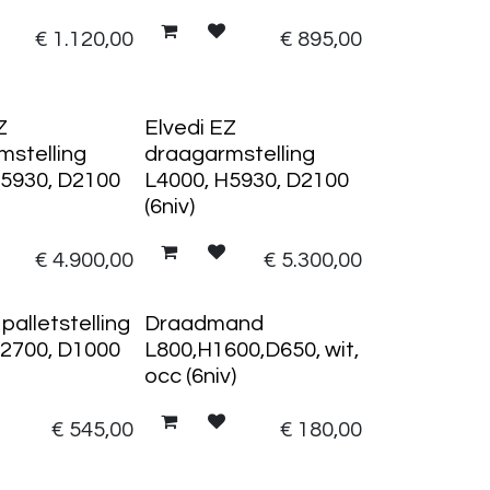
€
1.120,00
€
895,00
Z
Elvedi EZ
mstelling
draagarmstelling
H5930, D2100
L4000, H5930, D2100
(6niv)
€
4.900,00
€
5.300,00
alletstelling
Draadmand
H2700, D1000
L800,H1600,D650, wit,
occ (6niv)
€
545,00
€
180,00