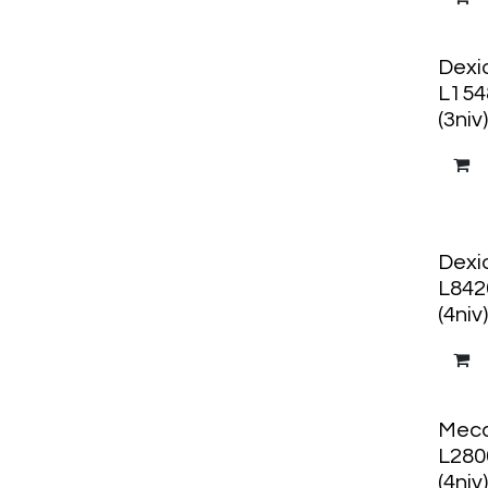
Dexio
L154
(3niv)
Dexio
L842
(4niv)
Meca
L280
(4niv