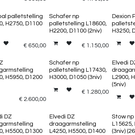
al palletstelling
Schafer np
Dexion 
0, H2750, D1100
palletstelling L18600,
palletst
H2200, D1100 (2niv)
H3250, D
€
650,00
€
1.150,00
Z
Schafer np
Elvedi D
garmstelling
palletstelling L17430,
draagar
0, H5950, D1200
H3000, D1050 (3niv)
L2900, 
(5niv)
€
1.280,00
€
2.600,00
di DZ
Elvedi DZ
Stow np 
garmstelling
draagarmstelling
L15625,
0, H5500, D1300
L4250, H5500, D1400
(3niv) (2