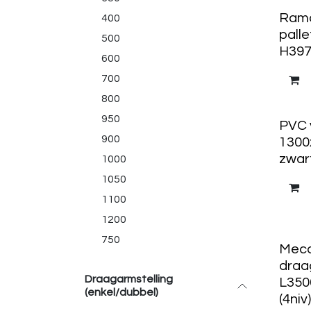
Ram
400
palle
500
H3970
600
700
800
950
PVC 
900
1300
zwar
1000
1050
1100
1200
750
Meca
draa
Draagarmstelling
L350
(enkel/dubbel)
(4niv)