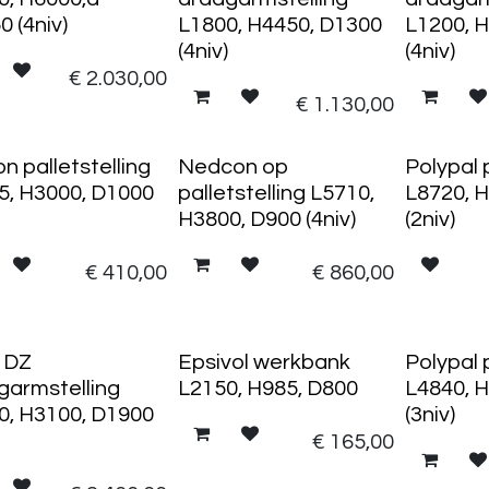
 (4niv)
L1800, H4450, D1300
L1200, 
(4niv)
(4niv)
€
2.030,00
€
1.130,00
n palletstelling
Nedcon op
Polypal 
5, H3000, D1000
palletstelling L5710,
L8720, 
H3800, D900 (4niv)
(2niv)
€
410,00
€
860,00
 DZ
Epsivol werkbank
Polypal 
garmstelling
L2150, H985, D800
L4840, 
0, H3100, D1900
(3niv)
€
165,00