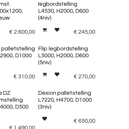
mst.
legbordstelling
00x1200,
L4530, H2000, D600
ieuw
(4niv)
€
2.600,00
€
245,00
palletstelling
Flip legbordstelling
H2900, D1000
L5000, H2000, D600
(5niv)
€
310,00
€
270,00
a DZ
Dexion palletstelling
mstelling
L7220, H4700, D1000
H4000, D500
(3niv)
€
650,00
€
1.490,00