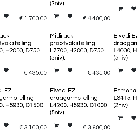
(7niv)
€
1.700,00
€
4.400,00
rack
Midirack
Elvedi E
tvakstelling
grootvakstelling
draagar
0, H2000, D750
L7700, H2000, D750
L4000, 
(3niv).
(5niv)
€
435,00
€
435,00
di EZ
Elvedi EZ
Esmena p
garmstelling
draagarmstelling
L8415, 
0, H5930, D1500
L4200, H5930, D1000
(2niv)
(5niv)
€
3.100,00
€
3.600,00