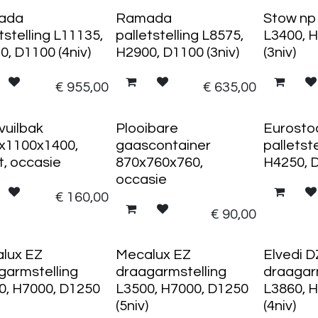
ada
Ramada
Stow np
tstelling L11135,
palletstelling L8575,
L3400, 
, D1100 (4niv)
H2900, D1100 (3niv)
(3niv)
€
955,00
€
635,00
vuilbak
Plooibare
Eurosto
x1100x1400,
gaascontainer
palletst
t, occasie
870x760x760,
H4250, D
occasie
€
160,00
€
90,00
lux EZ
Mecalux EZ
Elvedi D
garmstelling
draagarmstelling
draagar
0, H7000, D1250
L3500, H7000, D1250
L3860, 
(5niv)
(4niv)