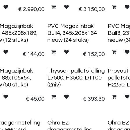
€
2.990,00
€
3.150,00
uks
24 stuks
38 stuks
Magazijnbak
PVC Magazijnbak
PVC Mag
5, 485x298x189,
Bull4, 345x205x164
Bull3, 2
 (12 stuks)
nieuw (24 stuks)
nieuw (3
€
144,00
€
152,00
uks
Magazijnbak
Thyssen palletstelling
Provost
, 88x105x54,
L7500, H3500, D1100
palletst
 (50 stuks)
(2niv)
H2250, D
€
45,00
€
393,30
raagarmstelling
Ohra EZ
Ohra EZ
0, H6000,d
draagarmstelling
draagar