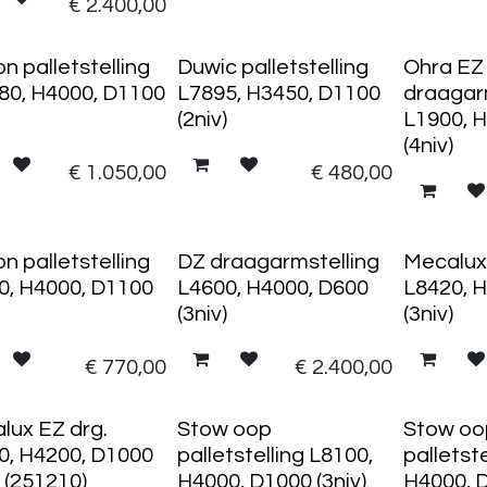
€
2.400,00
n palletstelling
Duwic palletstelling
Ohra EZ
80, H4000, D1100
L7895, H3450, D1100
draagar
(2niv)
L1900, 
(4niv)
€
1.050,00
€
480,00
n palletstelling
DZ draagarmstelling
Mecalux 
0, H4000, D1100
L4600, H4000, D600
L8420, 
(3niv)
(3niv)
€
770,00
€
2.400,00
lux EZ drg.
Stow oop
Stow o
0, H4200, D1000
palletstelling L8100,
palletst
) (251210)
H4000, D1000 (3niv)
H4000, D