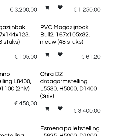
€
3.200,00
€
1.250,00
48 stuks
azijnbak
PVC Magazijnbak
37x144x123,
Bull2, 167x105x82,
8 stuks)
nieuw (48 stuks)
€
105,00
€
61,20
 nnp
Ohra DZ
elling L8400,
draagarmstelling
1100 (2niv)
L5580, H5000, D1400
(3niv)
€
450,00
€
3.400,00
Esmena palletstelling
mstelling
L5625, H5000, D1000