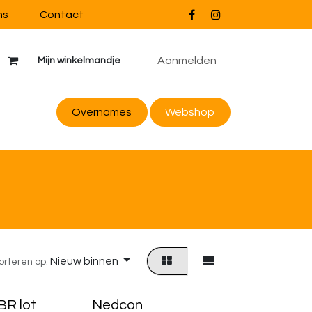
ns
Contact
Aanmelden
Mijn winkelmandje
Overnames
Webs
hop
Nieuw binnen
orteren op:
BR lot
Nedcon