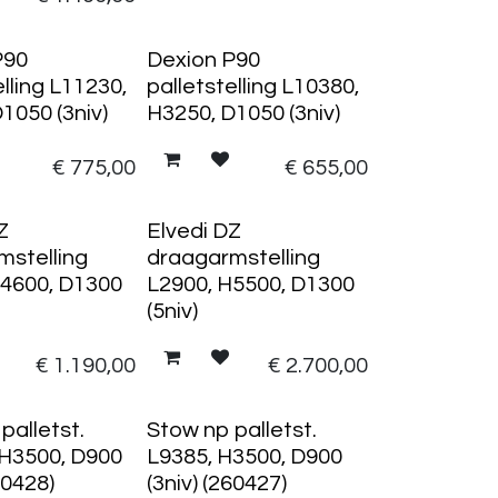
P90
Dexion P90
elling L11230,
palletstelling L10380,
1050 (3niv)
H3250, D1050 (3niv)
€
775,00
€
655,00
Z
Elvedi DZ
mstelling
draagarmstelling
H4600, D1300
L2900, H5500, D1300
(5niv)
€
1.190,00
€
2.700,00
palletst.
Stow np palletst.
 H3500, D900
L9385, H3500, D900
60428)
(3niv) (260427)