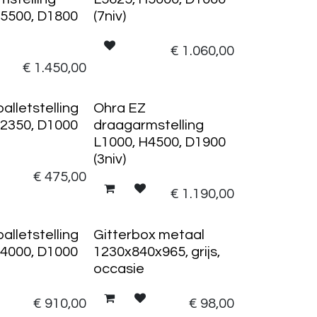
H5500, D1800
(7niv)
€
1.060,00
€
1.450,00
palletstelling
Ohra EZ
H2350, D1000
draagarmstelling
L1000, H4500, D1900
(3niv)
€
475,00
€
1.190,00
palletstelling
Gitterbox metaal
H4000, D1000
1230x840x965, grijs,
occasie
€
910,00
€
98,00