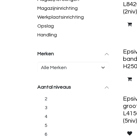
L842
Magazijninrichting
(2niv)
Werkplaatsinrichting
Opslag
Handling
Epsi
Merken
band
H2500
Aantal niveaus
Epsi
2
groo
3
L415
4
(5niv)
5
6