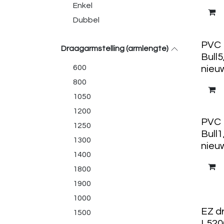
Enkel
Dubbel
12 st
PVC 
Draagarmstelling (armlengte)
Bull
600
nieuw
800
1050
1200
50 st
PVC 
1250
Bull1
1300
nieuw
1400
1800
1900
1000
EZ d
1500
L520