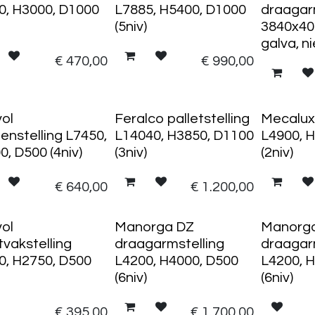
0, H3000, D1000
L7885, H5400, D1000
draagar
(5niv)
3840x40
galva, n
€
470,00
€
990,00
vol
Feralco palletstelling
Mecalux 
enstelling L7450,
L14040, H3850, D1100
L4900, 
, D500 (4niv)
(3niv)
(2niv)
€
640,00
€
1.200,00
vol
Manorga DZ
Manorg
tvakstelling
draagarmstelling
draagar
0, H2750, D500
L4200, H4000, D500
L4200, 
(6niv)
(6niv)
€
395,00
€
1.700,00