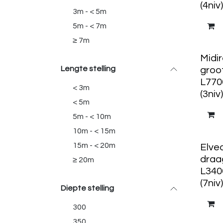
(4niv)
3m - < 5m
5m - < 7m
≥ 7m
Midi
Lengte stelling
groo
L770
< 3m
(3niv)
< 5m
5m - < 10m
10m - < 15m
15m - < 20m
Elve
draa
≥ 20m
L340
(7niv)
Diepte stelling
300
350