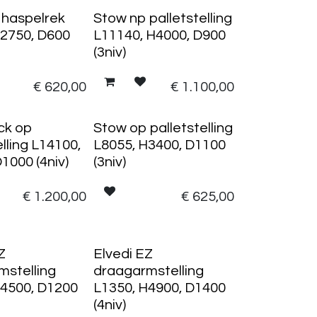
 haspelrek
Stow np palletstelling
H2750, D600
L11140, H4000, D900
(3niv)
€
620,00
€
1.100,00
ck op
Stow op palletstelling
elling L14100,
L8055, H3400, D1100
1000 (4niv)
(3niv)
€
1.200,00
€
625,00
Z
Elvedi EZ
mstelling
draagarmstelling
H4500, D1200
L1350, H4900, D1400
(4niv)