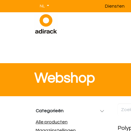
Overslaan naar inhoud
Diensten
NL
Magazijnstellingen
Magazijnin
Webshop
Categorieën
Alle producten
Polyp
Magazijnstellingen