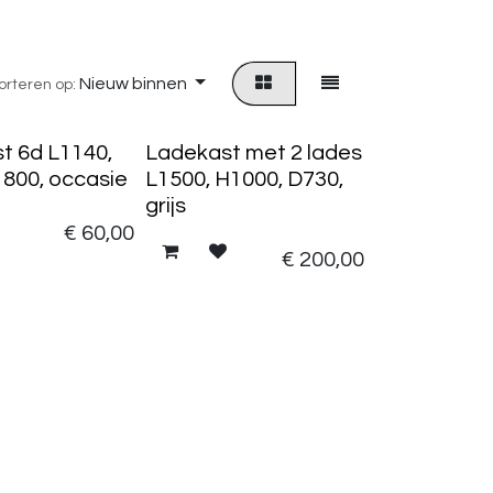
Nieuw binnen
orteren op:
st 6d L1140,
Ladekast met 2 lades
1800, occasie
L1500, H1000, D730,
grijs
€
60,00
€
200,00