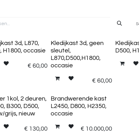
S
jkast 3d, L870,
Kledijkast 3d, geen
Kledijka
, H1800, occasie
sleutel,
D500, H
L870,D500,H1800,
occasie
€
60,00
€
60,00
r 1kol, 2 deuren,
Brandwerende kast
0, B300, D500,
L2450, D800, H2350,
/grijs, nieuw
occasie
€
130,00
€
10.000,00