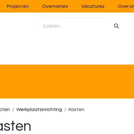
Projecten
Overnames
Vacatures
Over o
richting
Werkplaatsinrichting
Opslag
Handling
cten
Werkplaatsinrichting
Kasten
asten