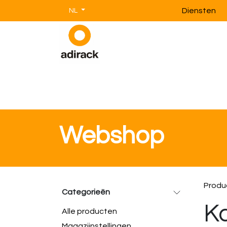
Overslaan naar inhoud
Diensten
NL
Magazijnstellingen
Magazijnin
Webshop
Produ
Categorieën
K
Alle producten
Magazijnstellingen