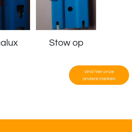
alux
Stow op
Vind hier​​ onze
andere merken