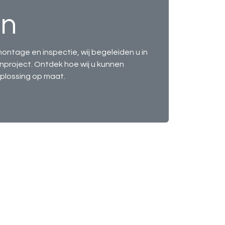
en
montage en inspectie, wij begeleiden u in
nproject. Ontdek hoe wij u kunnen
plossing op maat.