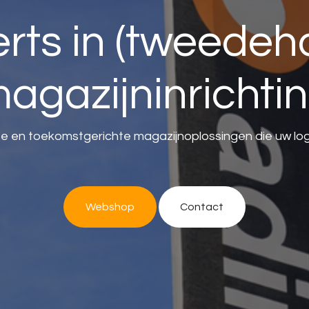
rts in (tweedeh
agazijninrichti
nte en toekomstgerichte magazijnoplossingen die uw logi
Webshop
Contac​​t