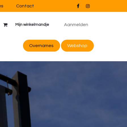
ns
Contact
Aanmelden
Mijn winkelmandje
Overnames
Webs
hop