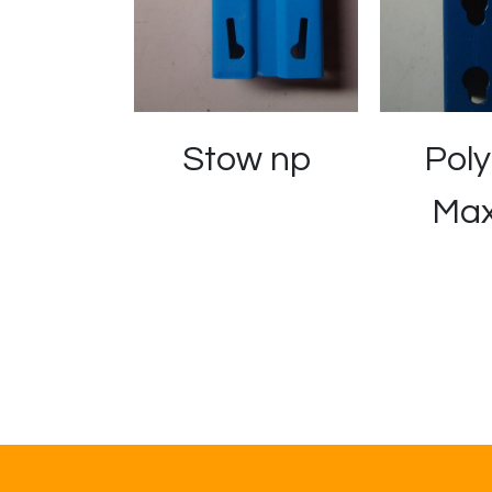
Stow np
Poly
Max