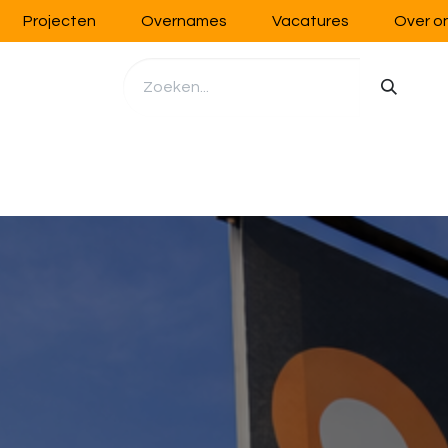
Projecten
Overnames
Vacatures
Over o
richting
Werkplaatsinrichting
Opslag
Handling