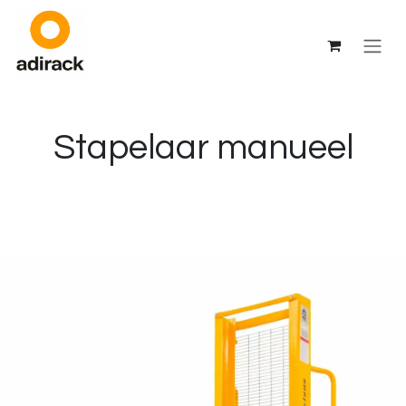
Overslaan naar inhoud
Stapelaar manueel