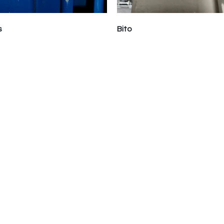
s
Bito