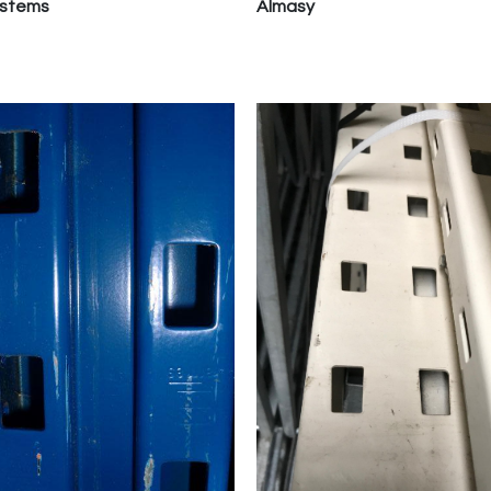
ystems
Almasy