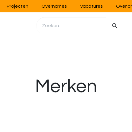
Projecten
Overnames
Vacatures
Over o
richting
Werkplaatsinrichting
Opslag
Handling
Merken