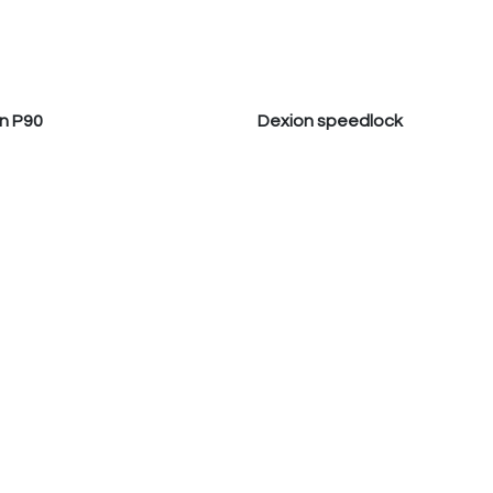
n P90
Dexion speedlock