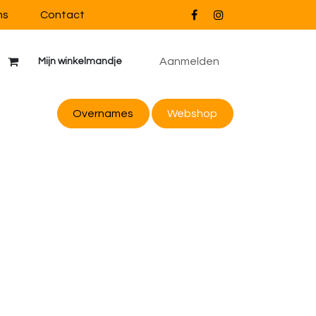
ns
Contact
Aanmelden
Mijn winkelmandje
Overnames
Webs
hop