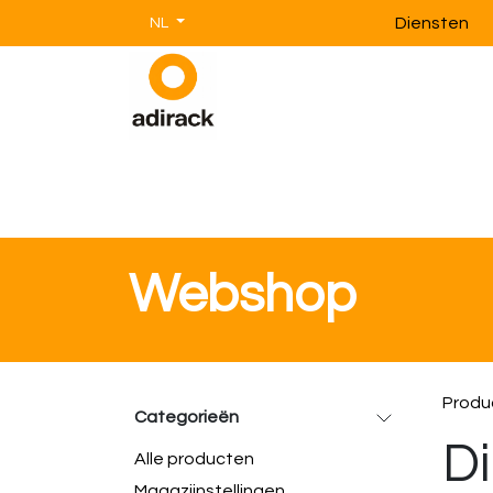
Overslaan naar inhoud
Diensten
NL
Magazijnstellingen
Magazijnin
Webshop
Produ
Categorieën
Di
Alle producten
Magazijnstellingen