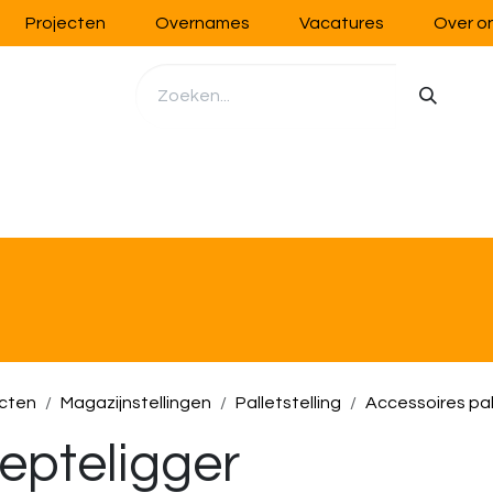
Projecten
Overnames
Vacatures
Over o
richting
Werkplaatsinrichting
Opslag
Handling
cten
Magazijnstellingen
Palletstelling
Accessoires pal
epteligger