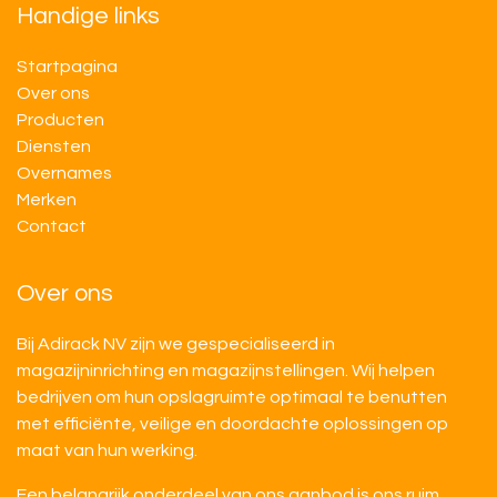
Handige links
Startpagina
Over ons
Producten
Diensten
Overnames
M​​erken
Contact
Over ons
Bij Adirack NV zijn we gespecialiseerd in
magazijninrichting en magazijnstellingen. Wij helpen
bedrijven om hun opslagruimte optimaal te benutten
met efficiënte, veilige en doordachte oplossingen op
maat van hun werking.
Een belangrijk onderdeel van ons aanbod is ons ruim