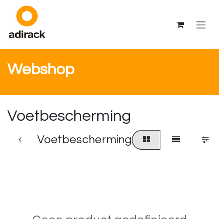
Overslaan naar inhoud
Webshop
Voetbescherming
Voetbescherming