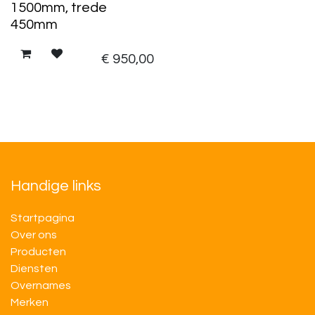
1500mm, trede
450mm
€
950,00
Handige links
Startpagina
Over ons
Producten
Diensten
Overnames
M​​erken