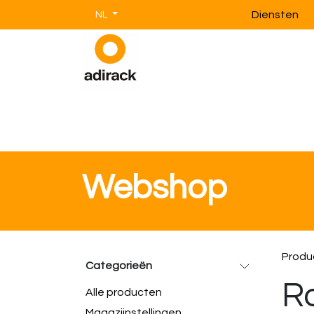
Overslaan naar inhoud
Diensten
NL
Magazijnstellingen
Magazijnin
Webshop
Produ
Categorieën
Ro
Alle producten
Magazijnstellingen