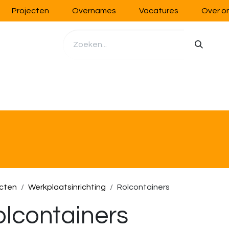
Projecten
Overnames
Vacatures
Over o
richting
Werkplaatsinrichting
Opslag
Handling
cten
Werkplaatsinrichting
Rolcontainers
lcontainers