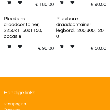
€
180,00
€
90,00
Plooibare
Plooibare
draadcontainer,
draadcontainer
2250x1150x1150,
legbord,1200,800,120
occasie
0
€
90,00
€
50,00
Handige links
Startpagina
Over ons