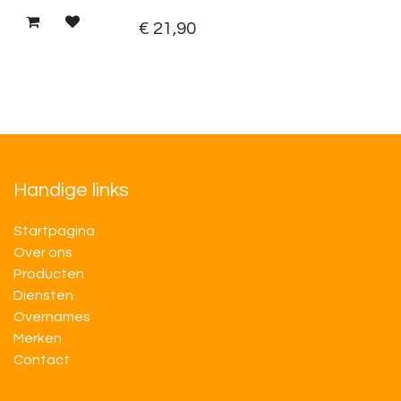
€
21,90
Handige links
Startpagina
Over ons
Producten
Diensten
Overnames
M​​erken
Contact