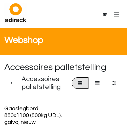
Overslaan naar inhoud
Webshop
Accessoires palletstelling
Accessoires
palletstelling
Gaaslegbord
880x1100 (800kg UDL),
galva, nieuw