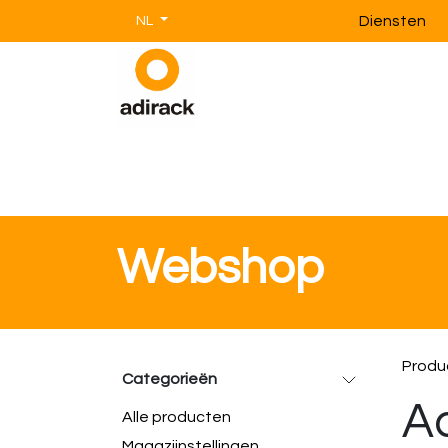
Overslaan naar inhoud
Diensten
NL
Magazijnstellingen
Magazijnin
Webshop
Produ
Categorieën
Ac
Alle producten
Magazijnstellingen