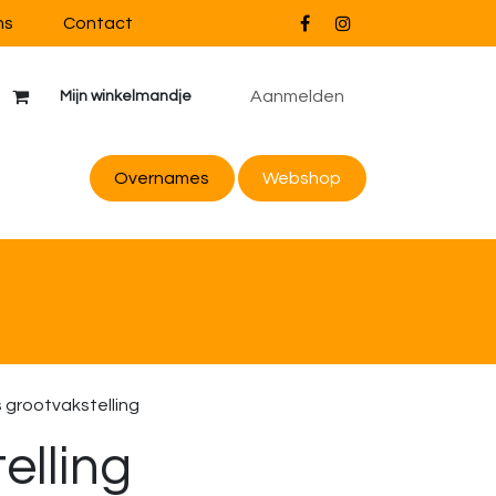
ns
Contact
Aanmelden
Mijn winkelmandje
Overnames
Webs
hop
 grootvakstelling
elling