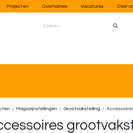
Projecten
Overnames
Vacatures
Over o
richting
Werkplaatsinrichting
Opslag
Handling
cten
Magazijnstellingen
Grootvakstelling
Accessoires
cessoires grootvakst