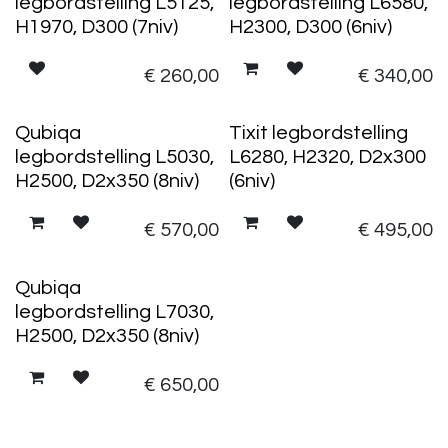
legbordstelling L5125,
legbordstelling L6580,
H1970, D300 (7niv)
H2300, D300 (6niv)
€
260,00
€
340,00
Qubiqa
Tixit legbordstelling
legbordstelling L5030,
L6280, H2320, D2x300
H2500, D2x350 (8niv)
(6niv)
€
570,00
€
495,00
Qubiqa
legbordstelling L7030,
H2500, D2x350 (8niv)
€
650,00