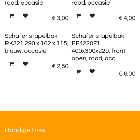
rood, occasie
rood, occasie
€
3,00
€
4,00
Schäfer stapelbak
Schäfer stapelbak
RK321 290 x 162 x 115,
EF4220F1
blauw, occasie
400x300x220, front
open, rood, occ.
€
2,50
€
6,00
Handige links