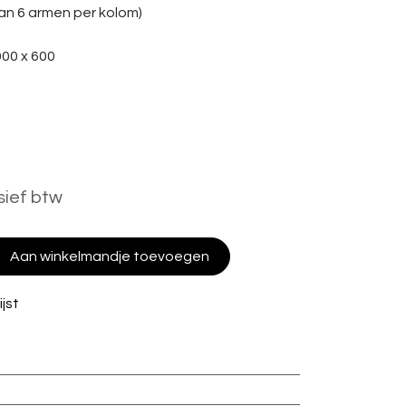
an 6 armen per kolom)
00 x 600
sief btw
Aan winkelmandje toevoegen
jst