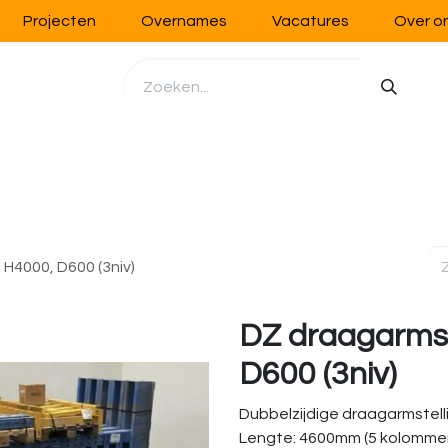
Projecten
Overnames
Vacatures
Over o
richting
Werkplaatsinrichting
Opslag
Handling
 H4000, D600 (3niv)
DZ draagarmst
D600 (3niv)
Dubbelzijdige draagarmstell
Lengte: 4600mm (5 kolomme