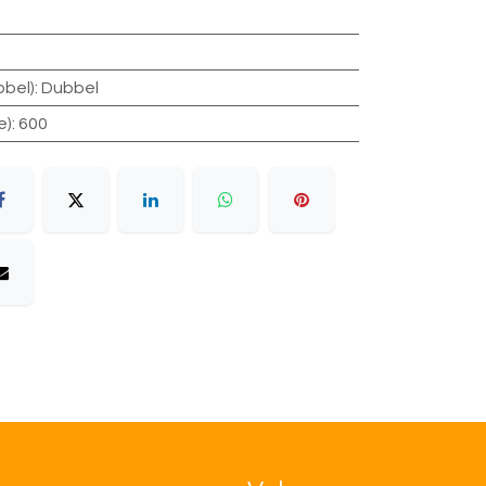
bbel)
:
Dubbel
e)
:
600