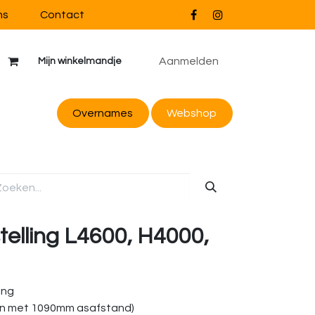
ns
Contact
Aanmelden
Mijn winkelmandje
Overnames
Webs
hop
elling L4600, H4000,
ing
n met 1090mm asafstand)