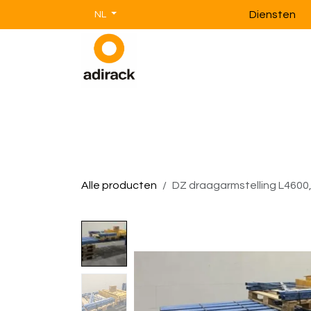
Overslaan naar inhoud
Diensten
NL
Magazijnstellingen
Magazijnin
Alle producten
DZ draagarmstelling L4600,