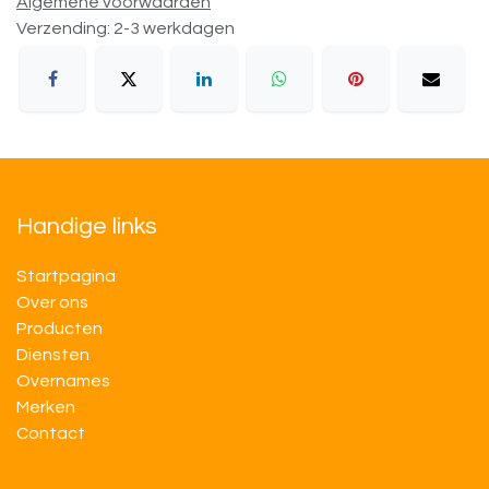
Algemene voorwaarden
Verzending: 2-3 werkdagen
Handige links
Startpagina
Over ons
Producten
Diensten
Overnames
M​​erken
Contact