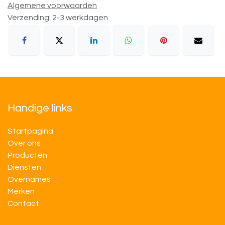
Algemene voorwaarden
Verzending: 2-3 werkdagen
Handige links
Startpagina
Over ons
Producten
Diensten
Overnames
M​​erken
Contact