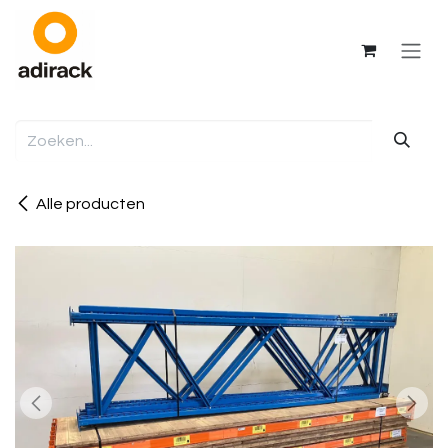
Overslaan naar inhoud
Alle producten