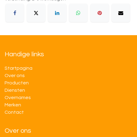
Handige links
Startpagina
Over ons
Producten
Diensten
Overnames
M​​erken
Contact
Over ons