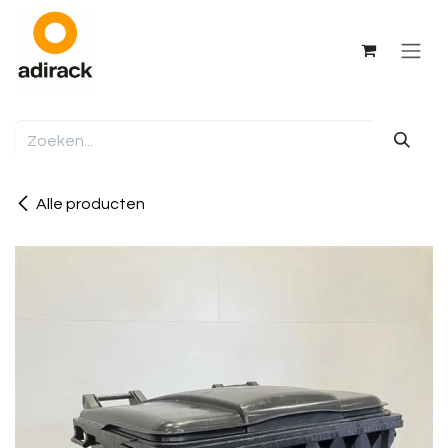
Overslaan naar inhoud
Alle producten