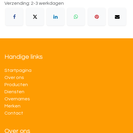
Verzending: 2-3 werkdagen
Handige links
Startpagina
Over ons
Producten
Diensten
Overnames
M​​erken
Contact
Over ons