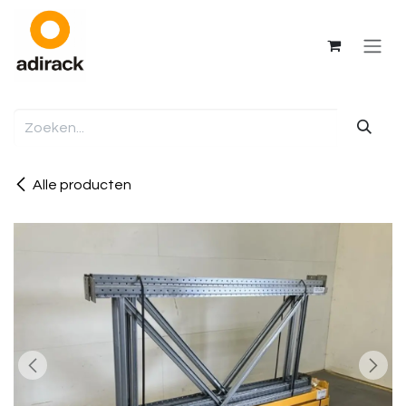
Overslaan naar inhoud
Alle producten