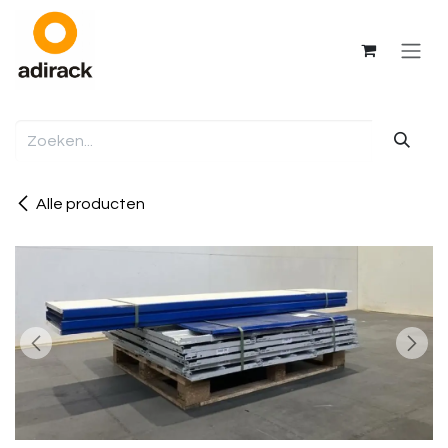
Overslaan naar inhoud
Alle producten