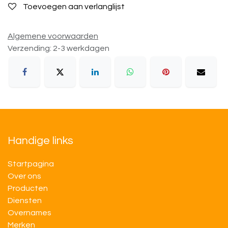
Toevoegen aan verlanglijst
Algemene voorwaarden
Verzending: 2-3 werkdagen
Handige links
Startpagina
Over ons
Producten
Diensten
Overnames
M​​erken