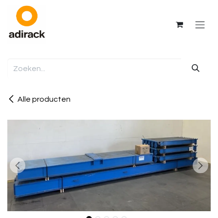
Overslaan naar inhoud
Alle producten