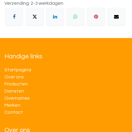
Verzending: 2-3 werkdagen
Handige links
Startpagina
Over ons
Producten
Diensten
Overnames
M​​erken
Contact
Over ons