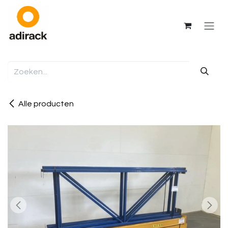
Overslaan naar inhoud
Alle producten