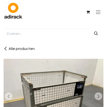
Overslaan naar inhoud
Alle producten