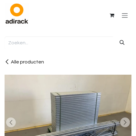
Overslaan naar inhoud
Alle producten