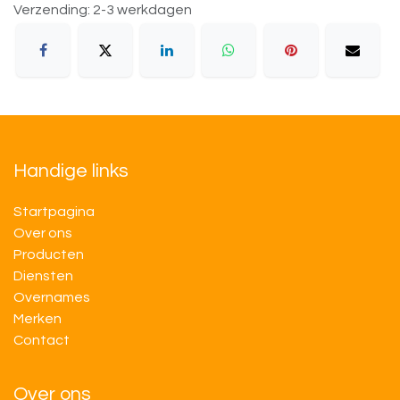
Verzending: 2-3 werkdagen
Handige links
Startpagina
Over ons
Producten
Diensten
Overnames
M​​erken
Contact
Over ons