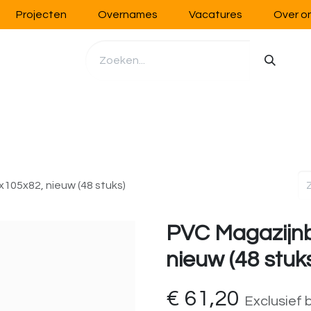
Projecten
Overnames
Vacatures
Over o
richting
Werkplaatsinrichting
Opslag
Handling
x105x82, nieuw (48 stuks)
PVC Magazijnb
nieuw (48 stuk
€
61,20
Exclusief 