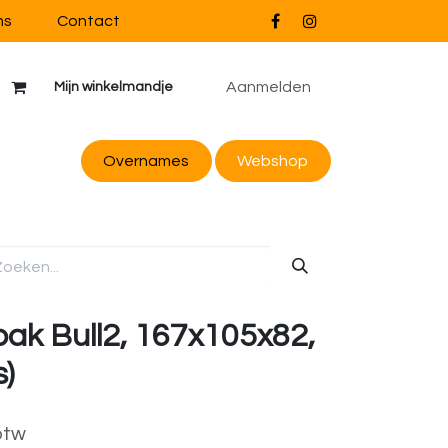
ns
Contact
Aanmelden
Mijn winkelmandje
Overnames
Webs
hop
ak Bull2, 167x105x82,
s)
btw