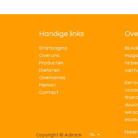
Handige links
Ove
Startpagina
Bij Ad
Over ons
magaz
Producten
te be
Diensten
van h
Overnames
Een b
M​​erken
occas
Contact
financ
duurz
we ac
ecolo
Naast
Copyright © Adirack
NL