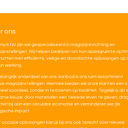
r ons
irack NV zijn we gespecialiseerd in magazijninrichting en
ijnstellingen. Wij helpen bedrijven om hun opslagruimte opti
nutten met efficiënte, veilige en doordachte oplossingen op
un werking.
elangrijk onderdeel van ons aanbod is ons ruim assortiment
ie magazijnstellingen. Hiermee bieden we onze klanten een s
ieel voordeel, zonder in te boeten op kwaliteit. Tegelijk is dit
ame keuze: door materialen een tweede leven te geven, dra
tief bij aan een circulaire economie en verminderen we de
gische impact.
 occasie oplossingen kan je bij ons ook terecht voor nieuwe