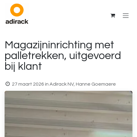
Overslaan naar inhoud
Magazijninrichting met
palletrekken, uitgevoerd
bij klant
27 maart 2026
in
Adirack NV, Hanne Goemaere