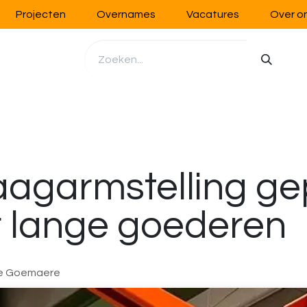
Projecten
Overnames
Vacatures
Over o
richting
Werkplaatsinrichting
Opslag
Handling
agarmstelling gep
r lange goederen
ne Goemaere