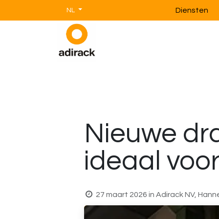
Overslaan naar inhoud
Diensten
NL
Magazijnstellingen
Magazijnin
Nieuwe dra
ideaal voo
27 maart 2026
in
Adirack NV, Han