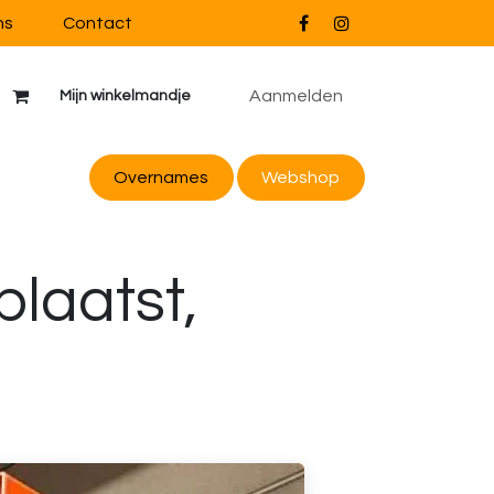
ns
Contact
Aanmelden
Mijn winkelmandje
Overnames
Webs
hop
laatst,