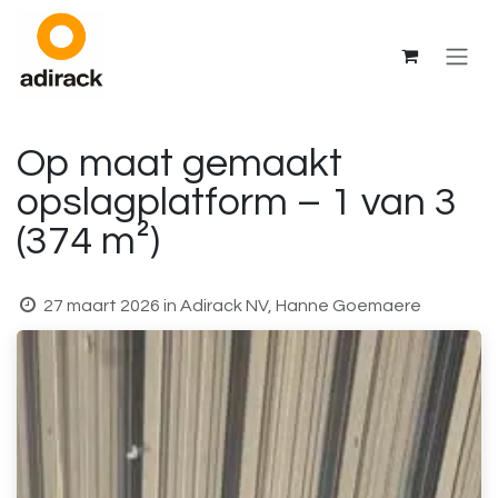
Overslaan naar inhoud
Op maat gemaakt
opslagplatform – 1 van 3
(374 m²)
27 maart 2026
in
Adirack NV, Hanne Goemaere