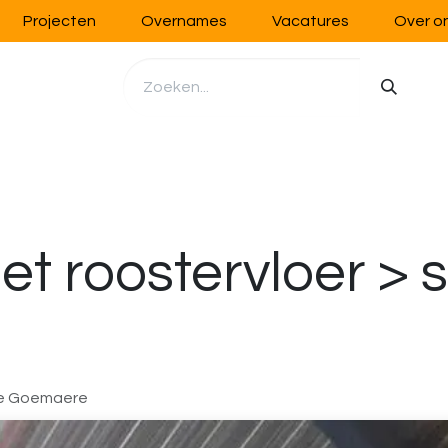
Projecten
Overnames
Vacatures
Over o
richting
Werkplaatsinrichting
Opslag
Handling
t roostervloer > st
ne Goemaere