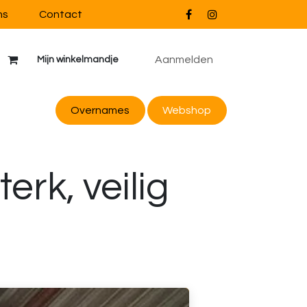
ns
Contact
Aanmelden
Mijn winkelmandje
Overnames
Webs
hop
erk, veilig