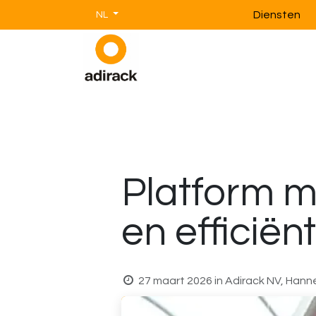
Overslaan naar inhoud
Diensten
NL
Magazijnstellingen
Magazijnin
Platform me
en efficiënt
27 maart 2026
in
Adirack NV, Han