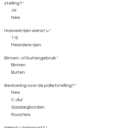
stelling?
*
Ja
Nee
Hoeveel rijen wenst u
*
1 rij
Meerdere rijen
Binnen- of buitengebruik
*
Binnen
Buiten
Bevloering voor de palletstelling?
*
Nee
C-dur
Gaaslegborden
Roosters
Wenst u transport?
*