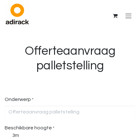
Overslaan naar inhoud
Offerteaanvraag
palletstelling
Onderwerp
*
Beschikbare hoogte
*
3m