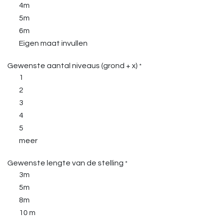
4m
5m
6m
Eigen maat invullen
Gewenste aantal niveaus (grond + x)
*
1
2
3
4
5
meer
Gewenste lengte van de stelling
*
3m
5m
8m
10 m