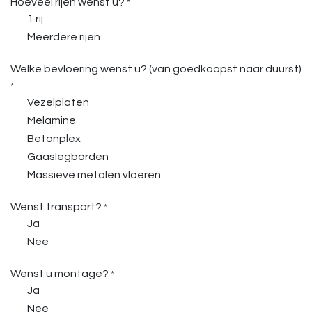
Hoeveel rijen wenst u?
*
1 rij
Meerdere rijen
Welke bevloering wenst u? (van goedkoopst naar duurst)
*
Vezelplaten
Melamine
Betonplex
Gaaslegborden
Massieve metalen vloeren
Wenst transport?
*
Ja
Nee
Wenst u montage?
*
Ja
Nee