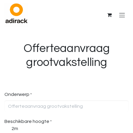
Overslaan naar inhoud
Offerteaanvraag
grootvakstelling
Onderwerp
*
Beschikbare hoogte
*
2m