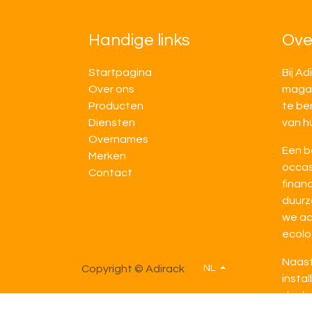
Handige links
Ove
Startpagina
Bij Ad
Over ons
magaz
Producten
te be
Diensten
van h
Overnames
Een b
M​​erken
occas
Contact
financ
duurz
we ac
ecolo
Naast
Copyright © Adirack
NL
instal
denke