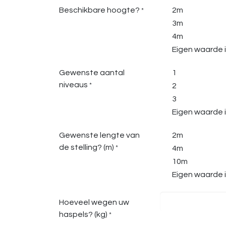
Beschikbare hoogte?
2m
*
3m
4m
Eigen waarde i
Gewenste aantal
1
niveaus
*
2
3
Eigen waarde i
Gewenste lengte van
2m
de stelling? (m)
*
4m
10m
Eigen waarde i
Hoeveel wegen uw
haspels? (kg)
*