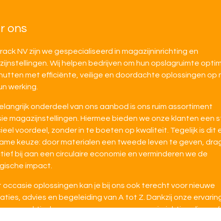
r ons
irack NV zijn we gespecialiseerd in magazijninrichting en
ijnstellingen. Wij helpen bedrijven om hun opslagruimte opti
nutten met efficiënte, veilige en doordachte oplossingen op
un werking.
elangrijk onderdeel van ons aanbod is ons ruim assortiment
ie magazijnstellingen. Hiermee bieden we onze klanten een s
ieel voordeel, zonder in te boeten op kwaliteit. Tegelijk is dit
ame keuze: door materialen een tweede leven te geven, dra
tief bij aan een circulaire economie en verminderen we de
gische impact.
 occasie oplossingen kan je bij ons ook terecht voor nieuwe
laties, advies en begeleiding van A tot Z. Dankzij onze ervarin
n we praktisch mee en zorgen we voor een inrichting die per