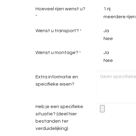
Hoeveel rijen wenst u?
1 rij
*
meerdere rijen
Wenst u transport?
Ja
*
Nee
Wenst u montage?
Ja
*
Nee
Extra informatie en
specifieke eisen?
Heb je een specifieke
situatie? (deel hier
bestanden ter
verduidelijking)