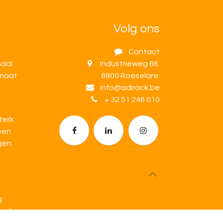
Volg ons
Contact
maal
Industrieweg 66
 maat
8800 Roeselare
info@adirack.be
+ 32 51 246 010
terk
 een
gen
g
fect