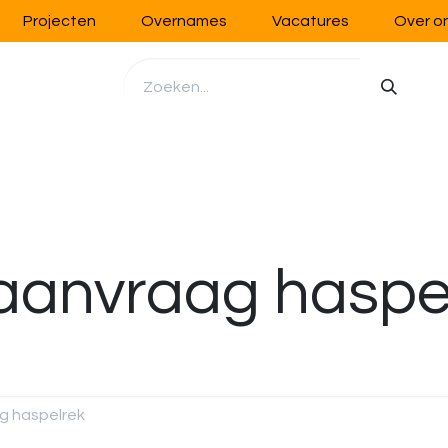
Projecten
Overnames
Vacatures
Over o
richting
Werkplaatsinrichting
Opslag
Handling
aanvraag haspel