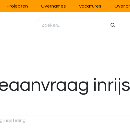
Projecten
Overnames
Vacatures
Over o
richting
Werkplaatsinrichting
Opslag
Handling
eaanvraag inrijs