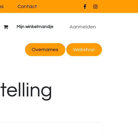
ns
Contact
Aanmelden
Mijn winkelmandje
Overnames
Webs
hop
telling