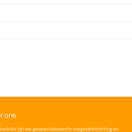
r ons
irack NV zijn we gespecialiseerd in magazijninrichting en