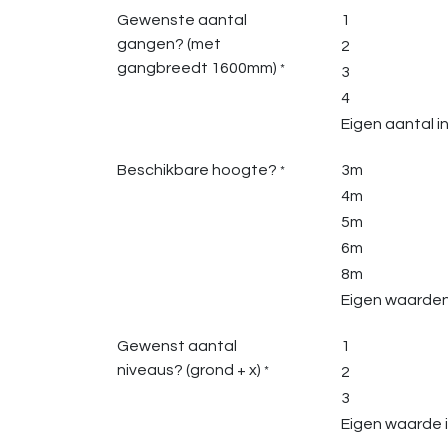
Gewenste aantal
1
gangen? (met
2
gangbreedt 1600mm)
*
3
4
Eigen aantal i
Beschikbare hoogte?
3m
*
4m
5m
6m
8m
Eigen waarden 
Gewenst aantal
1
niveaus? (grond + x)
*
2
3
Eigen waarde i