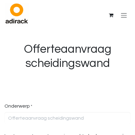
Overslaan naar inhoud
Offerteaanvraag
scheidingswand
Onderwerp
*