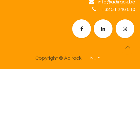
info@adirack.be
+ 32 51 246 010
Copyright © Adirack
NL