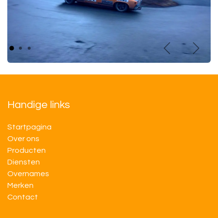
Vorige
Volge
Handige links
Startpagina
Over ons
Producten
Diensten
Overnames
M​​erken
Contact