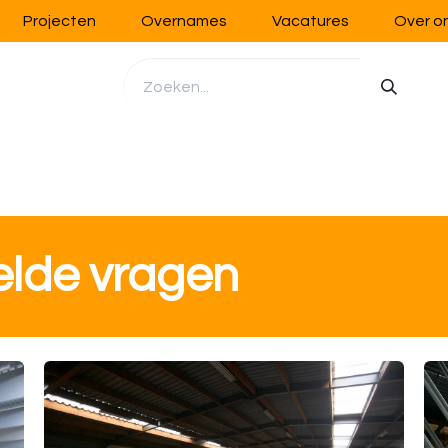
Projecten
Overnames
Vacatures
Over o
richting
Werkplaatsinrichting
Opslag
Handling
lde vragen​