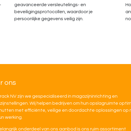
-
geavanceerde versleutelings- en
Ho
beveiligingsprotocollen, waardoor je
an
persoonlijke gegevens veilig zijn.
no
r ons
irack NV zijn we gespecialiseerd in magazijninrichting en
ijnstellingen. Wij helpen bedrijven om hun opslagruimte opti
nutten met efficiënte, veilige en doordachte oplossingen op
un werking.
elangrijk onderdeel van ons aanbod is ons ruim assortiment