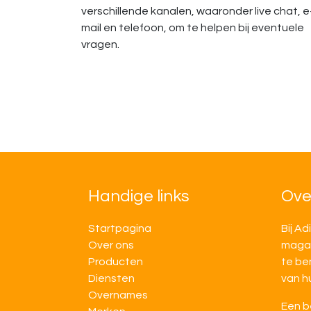
verschillende kanalen, waaronder live chat, e
mail en telefoon, om te helpen bij eventuele
vragen.
Handige links
Ove
Startpagina
Bij Ad
Over ons
magaz
Producten
te be
Diensten
van h
Overnames
Een b