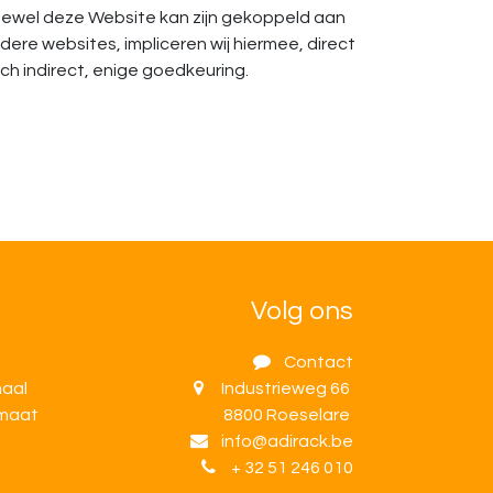
ewel deze Website kan zijn gekoppeld aan
dere websites, impliceren wij hiermee, direct
ch indirect, enige goedkeuring.
Volg ons
Contact
maal
Industrieweg 66
 maat
8800 Roeselare
info@adirack.be
+ 32 51 246 010