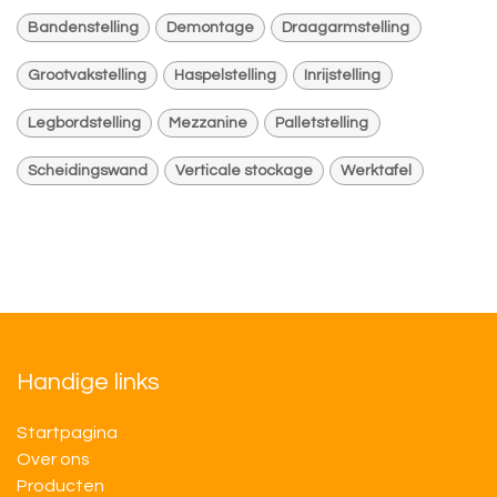
Bandenstelling
Demontage
Draagarmstelling
Grootvakstelling
Haspelstelling
Inrijstelling
Legbordstelling
Mezzanine
Palletstelling
Scheidingswand
Verticale stockage
Werktafel
Handige links
Startpagina
Over ons
Producten