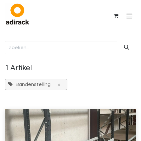
Overslaan naar inhoud
1 Artikel
Bandenstelling
×