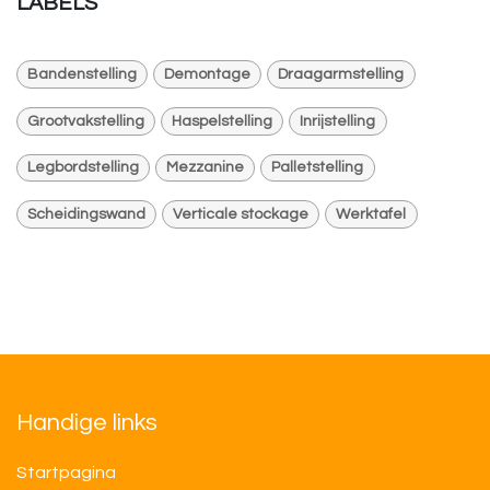
LABELS
Bandenstelling
Demontage
Draagarmstelling
Grootvakstelling
Haspelstelling
Inrijstelling
Legbordstelling
Mezzanine
Palletstelling
Scheidingswand
Verticale stockage
Werktafel
Handige links
Startpagina