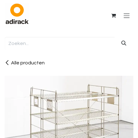
Overslaan naar inhoud
Alle producten