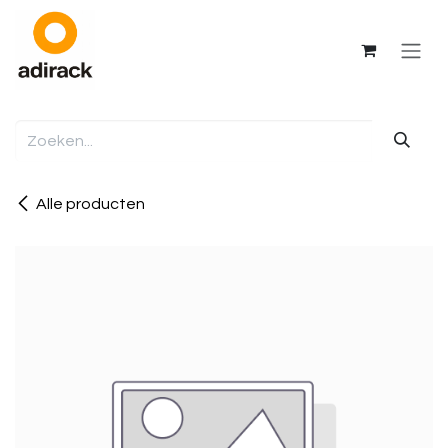
Overslaan naar inhoud
Alle producten