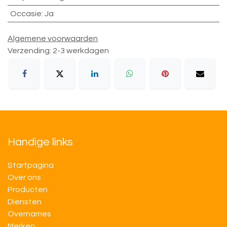
Occasie
:
Ja
Algemene voorwaarden
Verzending: 2-3 werkdagen
Handige links
Startpagina
Over ons
Producten
Diensten
Overnames
M​​erken