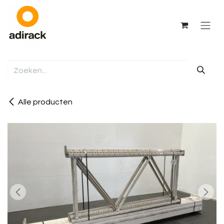
Overslaan naar inhoud
Alle producten