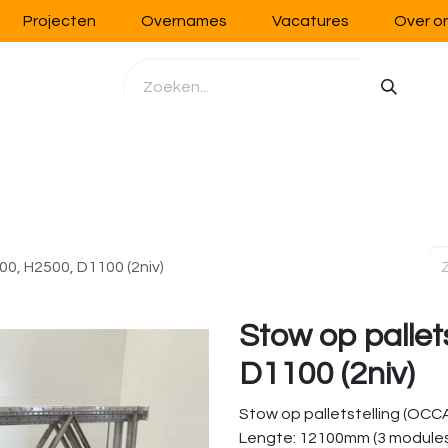
Projecten
Overnames
Vacatures
Over o
richting
Werkplaatsinrichting
Opslag
Handling
00, H2500, D1100 (2niv)
Stow op pallet
D1100 (2niv)
Stow op palletstelling (OCC
Lengte: 12100mm (3 module