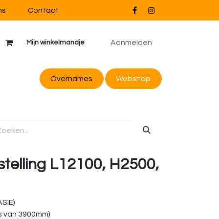
ns
Contact
Aanmelden
Mijn winkelmandje
Overnames
Webs
hop
stelling L12100, H2500,
ASIE)
s van 3900mm)