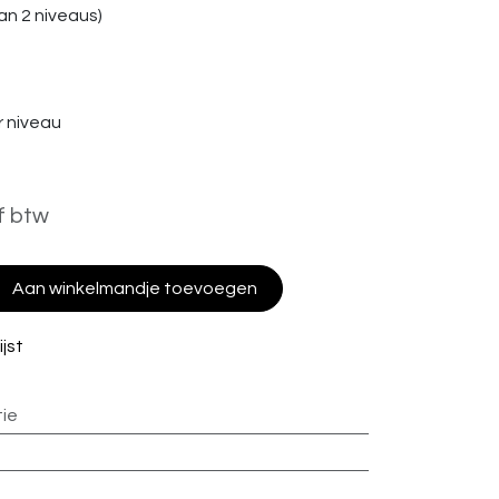
n 2 niveaus)
 niveau
f btw
Aan winkelmandje toevoegen
jst
ie