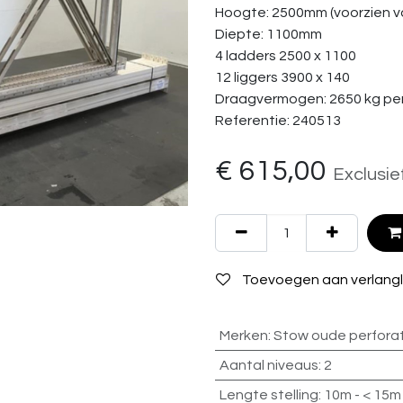
Hoogte: 2500mm (voorzien va
Diepte: 1100mm
4 ladders 2500 x 1100
12 liggers 3900 x 140
Draagvermogen: 2650 kg per
Referentie: 240513
€
615,00
Exclusie
Toevoegen aan verlangli
Merken
:
Stow oude perforat
Aantal niveaus
:
2
Lengte stelling
:
10m - < 15m