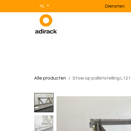
Overslaan naar inhoud
Diensten
NL
Magazijnstellingen
Magazijnin
Alle producten
Stow op palletstelling L121