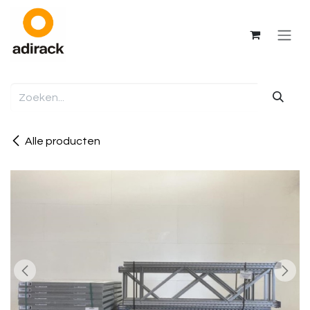
Overslaan naar inhoud
Alle producten