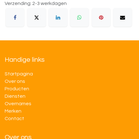
Verzending: 2-3 werkdagen
Handige links
Startpagina
Over ons
Producten
Diensten
Overnames
M​​erken
Contact
Over ons