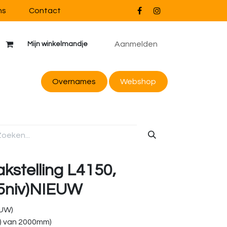
ns
Contact
Aanmelden
Mijn winkelmandje
Overnames
Webs
hop
akstelling L4150,
(5niv)NIEUW
EUW)
) van 2000mm)