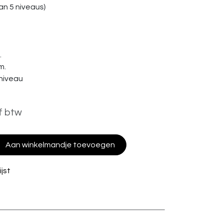
n 5 niveaus)
.
m.
niveau
f btw
Aan winkelmandje toevoegen
jst