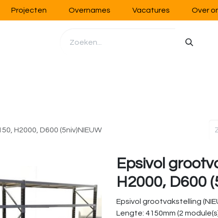
Projecten
Overnames
Vacatures
Over o
richting
Werkplaatsinrichting
Opslag
Handling
4150, H2000, D600 (5niv)NIEUW
Epsivol grootv
H2000, D600 
Epsivol grootvakstelling (NI
Lengte: 4150mm (2 module(s