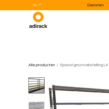
Overslaan naar inhoud
Diensten
NL
Magazijnstellingen
Magazijnin
Alle producten
Epsivol grootvakstelling L